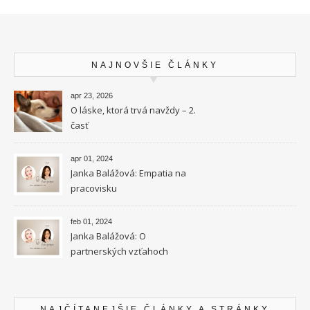
NAJNOVŠIE ČLÁNKY
apr 23, 2026
O láske, ktorá trvá navždy – 2.
časť
apr 01, 2024
Janka Balážová: Empatia na
pracovisku
feb 01, 2024
Janka Balážová: O
partnerských vzťahoch
vysokocitlivých ľudí
NAJČÍTANEJŠIE ČLÁNKY A STRÁNKY