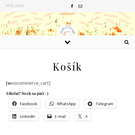
Môj účet
Košík
[woocommerce_cart]
Zdieľať? Nech sa páči : )
Facebook
WhatsApp
Telegram
LinkedIn
E-mail
X