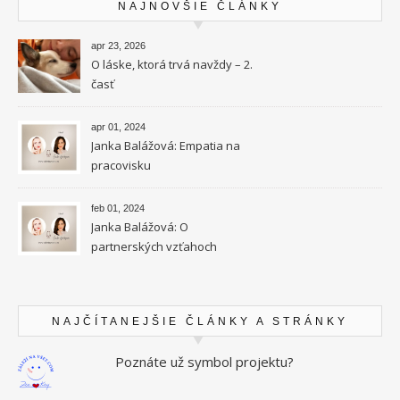
NAJNOVŠIE ČLÁNKY
apr 23, 2026
O láske, ktorá trvá navždy – 2.
časť
apr 01, 2024
Janka Balážová: Empatia na
pracovisku
feb 01, 2024
Janka Balážová: O
partnerských vzťahoch
vysokocitlivých ľudí
NAJČÍTANEJŠIE ČLÁNKY A STRÁNKY
Poznáte už symbol projektu?