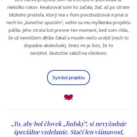
niekoľko rokov. Realizovať som ho začala, žiaľ, až po strate
blízkeho priateľa, ktorý ma v ňom povzbudzoval a prial si
nech ho „konečne spustím“, veľmi sa mu myšlienka projektu
páčila. Jeho strata bol presne ten moment, keď som cítila,
že už nemôžem dlhšie čakať a musím niečo urobiť (nech to
dopadne akokoľvek). Dnes mi je ľúto, že to
nestihol. Skutočne záleží na všetkom.
Symbol projektu
„To, aby bol človek
„
ľudský
“,
si nevyžaduje
špeciálne vzdelanie. Stačí len všímavosť,