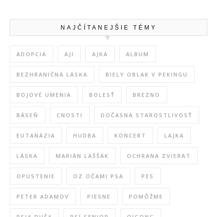
NAJČÍTANEJŠIE TÉMY
ADOPCIA
AJI
AJKA
ALBUM
BEZHRANIČNÁ LÁSKA
BIELY OBLAK V PEKINGU
BOJOVÉ UMENIA
BOLESŤ
BREZNO
BÁSEŇ
CNOSTI
DOČASNÁ STAROSTLIVOSŤ
EUTANÁZIA
HUDBA
KONCERT
LAJKA
LÁSKA
MARIÁN LAŠŠÁK
OCHRANA ZVIERAT
OPUSTENIE
OZ OČAMI PSA
PES
PETER ADAMOV
PIESNE
POMÔŽME
PSIA DUŠA
PSÍ SENIOR
QIGONG