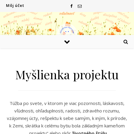
Môj účet
Myšlienka projektu
Túžba po svete, v ktorom je viac pozornosti, láskavosti,
vľúdnosti, ohľaduplnosti, radosti, zdravého rozumu,
vzájomnej úcty, rešpektu k sebe samým, k iným, k prírode,
k Zemi, skrátka k celému bytiu bola základným kameňom
„projektu“ alebo skôr
životného štýlu