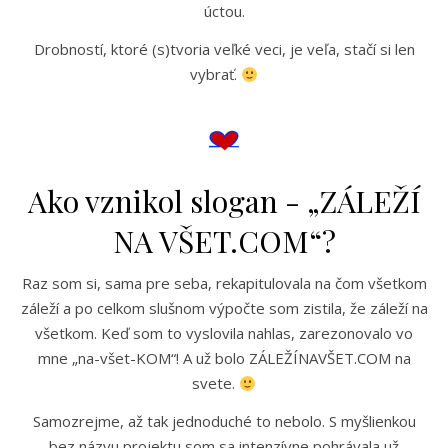
úctou.
Drobností, ktoré (s)tvoria veľké veci, je veľa, stačí si len
vybrať.
Ako vznikol slogan - „ZÁLEŽÍ
NA VŠET.COM“?
Raz som si, sama pre seba, rekapitulovala na čom všetkom
záleží a po celkom slušnom výpočte som zistila, že záleží na
všetkom. Keď som to vyslovila nahlas, zarezonovalo vo
mne „na-všet-KOM“! A už bolo ZÁLEŽÍNAVŠET.COM na
svete.
Samozrejme, až tak jednoduché to nebolo. S myšlienkou
bez názvu projektu som sa intenzívne pohrávala už