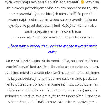
tých, ktorí majú
odvahu
a
chuť niečo zmeniť
.
Stáva sa,
že niekedy potrebujeme viac odvahy napríklad na to, aby
sme povedali tým, na ktorých nám záleží, čo pre nás
znamenajú, poďakovať im alebo sa ospravedlniť, ako na
vystúpenie pred desiatkami ľudí. Každý to máme inak a
sami najlepšie vieme, na čom treba
„
popracovať
“
(neporovnávajme sa preto s inými).
„
Život nám v každej chvíli prináša možnosť urobiť niečo
inak.
“
Čo napríklad?
Dajme si do mobilu čísla, na ktoré môžeme
zatelefonovať, keď uvidíme
človeka
alebo
zviera
v tiesni,
uvoľnime miesto na sedenie starším, usmejme sa, objímme
blízkych, poďakujme, prihovorme sa, ak máme pocit, že
niekto potrebuje pomoc, nerobme iným to, čo ubližuje nám,
zdvihnime papier zo zeme alebo ho (ani nič iné) na zem
nehádžme, veď vo svojom byte to tiež nerobíme. Príroda a
vôbec Zem je tiež náš domov, tak sa k nej správajme s