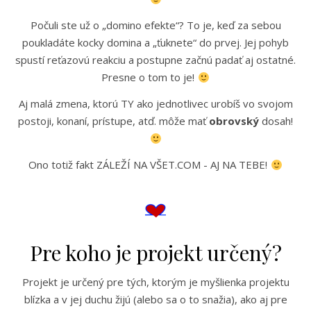
Počuli ste už o „domino efekte“? To je, keď za sebou
poukladáte kocky domina a „ťuknete“ do prvej. Jej pohyb
spustí reťazovú reakciu a postupne začnú padať aj ostatné.
Presne o tom to je!
Aj malá zmena, ktorú TY ako jednotlivec urobíš vo svojom
postoji, konaní, prístupe, atď. môže mať
obrovský
dosah!
Ono totiž fakt ZÁLEŽÍ NA VŠET.COM - AJ NA TEBE!
Pre koho je projekt určený?
Projekt je určený pre tých, ktorým je myšlienka projektu
blízka a v jej duchu žijú (alebo sa o to snažia), ako aj pre