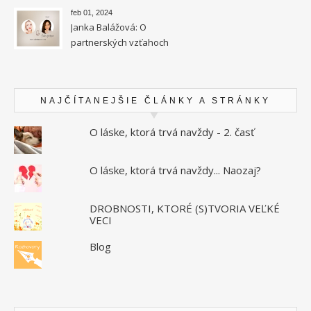
feb 01, 2024
Janka Balážová: O
partnerských vzťahoch
vysokocitlivých ľudí
NAJČÍTANEJŠIE ČLÁNKY A STRÁNKY
O láske, ktorá trvá navždy - 2. časť
O láske, ktorá trvá navždy... Naozaj?
DROBNOSTI, KTORÉ (S)TVORIA VEĽKÉ
VECI
Blog