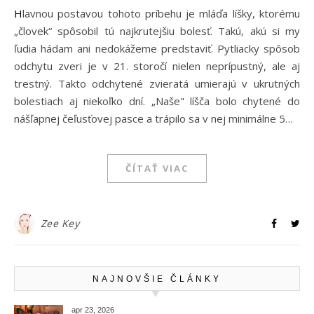
Hlavnou postavou tohoto príbehu je mláďa líšky, ktorému
„človek“ spôsobil tú najkrutejšiu bolesť. Takú, akú si my
ľudia hádam ani nedokážeme predstaviť. Pytliacky spôsob
odchytu zveri je v 21. storočí nielen neprípustný, ale aj
trestný. Takto odchytené zvieratá umierajú v ukrutných
bolestiach aj niekoľko dní. „Naše" líšča bolo chytené do
nášľapnej čeľusťovej pasce a trápilo sa v nej minimálne 5…
ČÍTAŤ VIAC
Zee Key
NAJNOVŠIE ČLÁNKY
apr 23, 2026