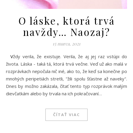
O láske, ktorá trvá
navždy… Naozaj?
15 marca, 2021
Vždy verila, že existuje. Verila, že aj jej raz vstúpi do
života. Láska - taká tá, ktorá trvá večne. Veď už ako malá v
rozprávkach nepočula nič iné, ako to, že keď sa konečne po
mnohých peripetiách stretli, "žili spolu šťastne až naveky".
Dnes by možno zakázala, čítať tento typ rozprávok malým
dievčatkám alebo by trvala na ich pokračovaní…
ČÍTAŤ VIAC