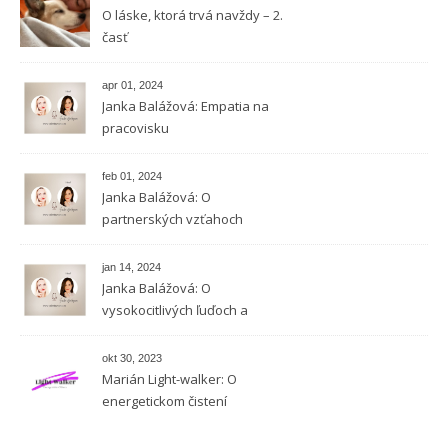
O láske, ktorá trvá navždy – 2.
časť
apr 01, 2024
Janka Balážová: Empatia na
pracovisku
feb 01, 2024
Janka Balážová: O
partnerských vzťahoch
vysokocitlivých ľudí
jan 14, 2024
Janka Balážová: O
vysokocitlivých ľuďoch a
empatii
okt 30, 2023
Marián Light-walker: O
energetickom čistení