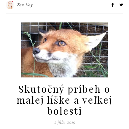
Zee Key
Skutočný príbeh o
malej líške a veľkej
bolesti
2 júla, 2019