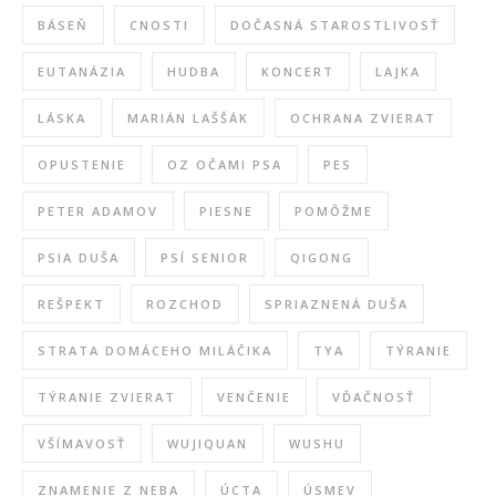
BÁSEŇ
CNOSTI
DOČASNÁ STAROSTLIVOSŤ
EUTANÁZIA
HUDBA
KONCERT
LAJKA
LÁSKA
MARIÁN LAŠŠÁK
OCHRANA ZVIERAT
OPUSTENIE
OZ OČAMI PSA
PES
PETER ADAMOV
PIESNE
POMÔŽME
PSIA DUŠA
PSÍ SENIOR
QIGONG
REŠPEKT
ROZCHOD
SPRIAZNENÁ DUŠA
STRATA DOMÁCEHO MILÁČIKA
TYA
TÝRANIE
TÝRANIE ZVIERAT
VENČENIE
VĎAČNOSŤ
VŠÍMAVOSŤ
WUJIQUAN
WUSHU
ZNAMENIE Z NEBA
ÚCTA
ÚSMEV