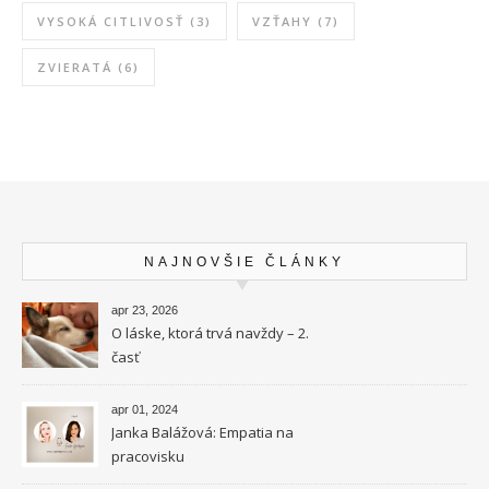
VYSOKÁ CITLIVOSŤ
(3)
VZŤAHY
(7)
ZVIERATÁ
(6)
NAJNOVŠIE ČLÁNKY
apr 23, 2026
O láske, ktorá trvá navždy – 2.
časť
apr 01, 2024
Janka Balážová: Empatia na
pracovisku