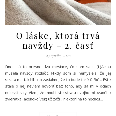
O láske, ktorá trvá
navždy – 2. časť
23 apríla, 2026
Dnes sú to presne dva mesiace, čo som sa s (L)Ajkou
musela navždy rozlúčiť. Nikdy som si nemyslela, že jej
strata ma tak hlboko zasiahne, že to bude také ťažké... Ešte
stále o nej neviem hovoriť bez toho, aby sa mi v očiach
neleskli slzy. Viem, že mnohí ste stratu svojho milovaného
zvieratka (akéhokoľvek) už zažili, niektorí na to nechcú…