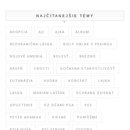
NAJČÍTANEJŠIE TÉMY
ADOPCIA
AJI
AJKA
ALBUM
BEZHRANIČNÁ LÁSKA
BIELY OBLAK V PEKINGU
BOJOVÉ UMENIA
BOLESŤ
BREZNO
BÁSEŇ
CNOSTI
DOČASNÁ STAROSTLIVOSŤ
EUTANÁZIA
HUDBA
KONCERT
LAJKA
LÁSKA
MARIÁN LAŠŠÁK
OCHRANA ZVIERAT
OPUSTENIE
OZ OČAMI PSA
PES
PETER ADAMOV
PIESNE
POMÔŽME
PSIA DUŠA
PSÍ SENIOR
QIGONG