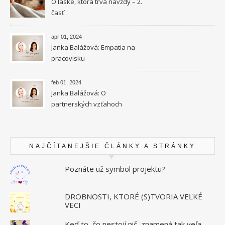
O láske, ktorá trvá navždy – 2.
časť
apr 01, 2024
Janka Balážová: Empatia na
pracovisku
feb 01, 2024
Janka Balážová: O
partnerských vzťahoch
vysokocitlivých ľudí
NAJČÍTANEJŠIE ČLÁNKY A STRÁNKY
Poznáte už symbol projektu?
DROBNOSTI, KTORÉ (S)TVORIA VEĽKÉ
VECI
Keď to, čo nestojí nič, znamená tak veľa