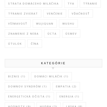
STRATA DOMÁCEHO MILÁČIKA
TYA
TÝRANIE
TÝRANIE ZVIERAT
VENČENIE
VĎAČNOSŤ
VŠÍMAVOSŤ
WUJIQUAN
WUSHU
ZNAMENIE Z NEBA
ÚCTA
ÚSMEV
ÚTULOK
ČÍNA
KATEGÓRIE
BIZNIS
(1)
DOMÁCI MILÁČIK
(1)
DOWNOV SYNDRÓM
(1)
EMPATIA
(2)
ENERGETICKÁ OČISTA
(1)
ENERGIA
(1)
HODNOTY
(9)
HUDBA
(2)
LÁSKA
(8)