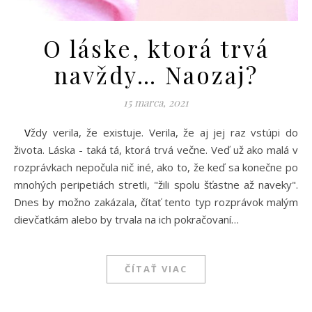
O láske, ktorá trvá
navždy… Naozaj?
15 marca, 2021
Vždy verila, že existuje. Verila, že aj jej raz vstúpi do
života. Láska - taká tá, ktorá trvá večne. Veď už ako malá v
rozprávkach nepočula nič iné, ako to, že keď sa konečne po
mnohých peripetiách stretli, "žili spolu šťastne až naveky".
Dnes by možno zakázala, čítať tento typ rozprávok malým
dievčatkám alebo by trvala na ich pokračovaní…
ČÍTAŤ VIAC