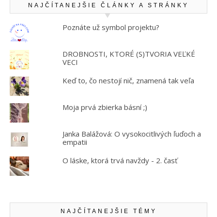
NAJČÍTANEJŠIE ČLÁNKY A STRÁNKY
Poznáte už symbol projektu?
DROBNOSTI, KTORÉ (S)TVORIA VEĽKÉ
VECI
Keď to, čo nestojí nič, znamená tak veľa
Moja prvá zbierka básní ;)
Janka Balážová: O vysokocitlivých ľuďoch a
empatii
O láske, ktorá trvá navždy - 2. časť
NAJČÍTANEJŠIE TÉMY