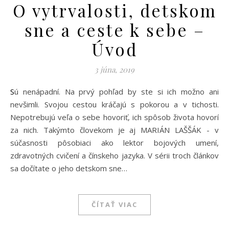
O vytrvalosti, detskom
sne a ceste k sebe –
Úvod
3 júna, 2019
Sú nenápadní. Na prvý pohľad by ste si ich možno ani
nevšimli. Svojou cestou kráčajú s pokorou a v tichosti.
Nepotrebujú veľa o sebe hovoriť, ich spôsob života hovorí
za nich. Takýmto človekom je aj MARIÁN LAŠŠÁK - v
súčasnosti pôsobiaci ako lektor bojových umení,
zdravotných cvičení a čínskeho jazyka. V sérii troch článkov
sa dočítate o jeho detskom sne…
ČÍTAŤ VIAC