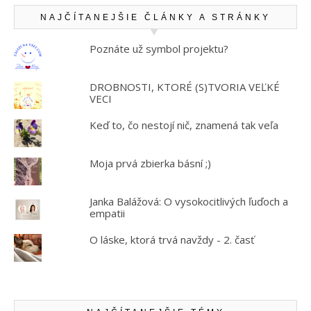
NAJČÍTANEJŠIE ČLÁNKY A STRÁNKY
Poznáte už symbol projektu?
DROBNOSTI, KTORÉ (S)TVORIA VEĽKÉ
VECI
Keď to, čo nestojí nič, znamená tak veľa
Moja prvá zbierka básní ;)
Janka Balážová: O vysokocitlivých ľuďoch a
empatii
O láske, ktorá trvá navždy - 2. časť