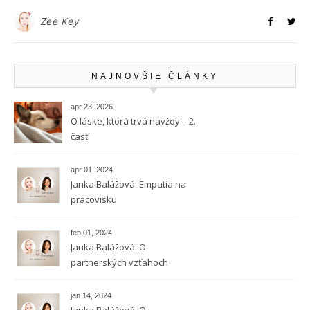
Zee Key
NAJNOVŠIE ČLÁNKY
apr 23, 2026
O láske, ktorá trvá navždy – 2.
časť
apr 01, 2024
Janka Balážová: Empatia na
pracovisku
feb 01, 2024
Janka Balážová: O
partnerských vzťahoch
vysokocitlivých ľudí
jan 14, 2024