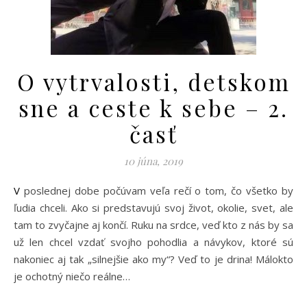
O vytrvalosti, detskom
sne a ceste k sebe – 2.
časť
10 júna, 2019
V poslednej dobe počúvam veľa rečí o tom, čo všetko by
ľudia chceli. Ako si predstavujú svoj život, okolie, svet, ale
tam to zvyčajne aj končí. Ruku na srdce, veď kto z nás by sa
už len chcel vzdať svojho pohodlia a návykov, ktoré sú
nakoniec aj tak „silnejšie ako my“? Veď to je drina! Málokto
je ochotný niečo reálne…