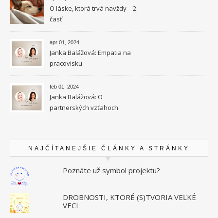
O láske, ktorá trvá navždy – 2.
časť
apr 01, 2024
Janka Balážová: Empatia na
pracovisku
feb 01, 2024
Janka Balážová: O
partnerských vzťahoch
vysokocitlivých ľudí
NAJČÍTANEJŠIE ČLÁNKY A STRÁNKY
Poznáte už symbol projektu?
DROBNOSTI, KTORÉ (S)TVORIA VEĽKÉ
VECI