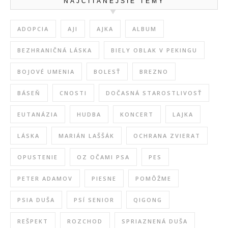
NAJČÍTANEJŠIE TÉMY
ADOPCIA
AJI
AJKA
ALBUM
BEZHRANIČNÁ LÁSKA
BIELY OBLAK V PEKINGU
BOJOVÉ UMENIA
BOLESŤ
BREZNO
BÁSEŇ
CNOSTI
DOČASNÁ STAROSTLIVOSŤ
EUTANÁZIA
HUDBA
KONCERT
LAJKA
LÁSKA
MARIÁN LAŠŠÁK
OCHRANA ZVIERAT
OPUSTENIE
OZ OČAMI PSA
PES
PETER ADAMOV
PIESNE
POMÔŽME
PSIA DUŠA
PSÍ SENIOR
QIGONG
REŠPEKT
ROZCHOD
SPRIAZNENÁ DUŠA