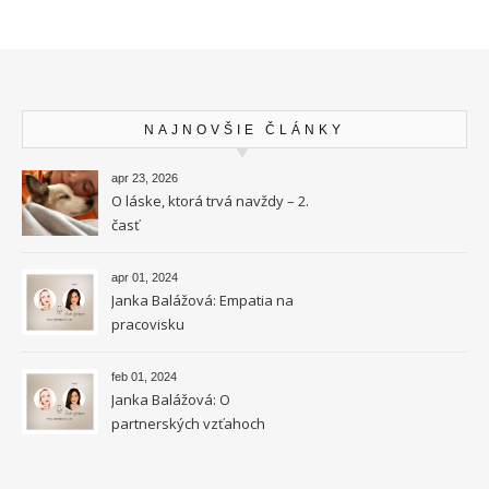
NAJNOVŠIE ČLÁNKY
apr 23, 2026
O láske, ktorá trvá navždy – 2.
časť
apr 01, 2024
Janka Balážová: Empatia na
pracovisku
feb 01, 2024
Janka Balážová: O
partnerských vzťahoch
vysokocitlivých ľudí