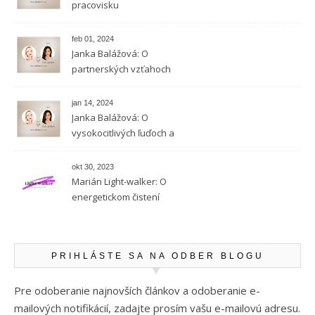
pracovisku
feb 01, 2024
Janka Balážová: O
partnerských vzťahoch
vysokocitlivých ľudí
jan 14, 2024
Janka Balážová: O
vysokocitlivých ľuďoch a
empatii
okt 30, 2023
Marián Light-walker: O
energetickom čistení
PRIHLÁSTE SA NA ODBER BLOGU
Pre odoberanie najnovších článkov a odoberanie e-
mailových notifikácií, zadajte prosím vašu e-mailovú adresu.