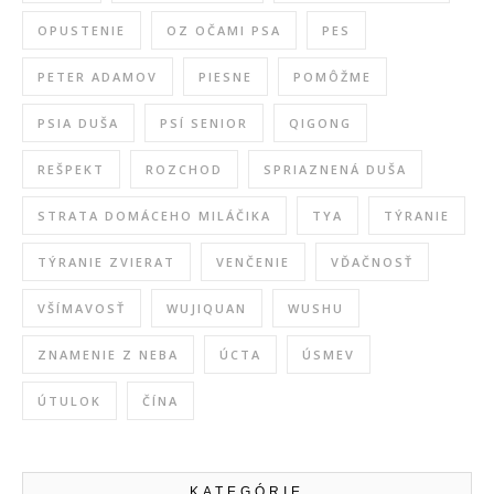
OPUSTENIE
OZ OČAMI PSA
PES
PETER ADAMOV
PIESNE
POMÔŽME
PSIA DUŠA
PSÍ SENIOR
QIGONG
REŠPEKT
ROZCHOD
SPRIAZNENÁ DUŠA
STRATA DOMÁCEHO MILÁČIKA
TYA
TÝRANIE
TÝRANIE ZVIERAT
VENČENIE
VĎAČNOSŤ
VŠÍMAVOSŤ
WUJIQUAN
WUSHU
ZNAMENIE Z NEBA
ÚCTA
ÚSMEV
ÚTULOK
ČÍNA
KATEGÓRIE