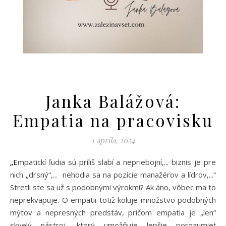
Janka Balážová:
Empatia na pracovisku
1 apríla, 2024
„Empatickí ľudia sú príliš slabí a nepriebojní,... biznis je pre
nich „drsný“,... nehodia sa na pozície manažérov a lídrov,...“
Stretli ste sa už s podobnými výrokmi? Ak áno, vôbec ma to
neprekvapuje. O empatii totiž koluje množstvo podobných
mýtov a nepresných predstáv, pričom empatia je „len“
skvelý nástroj, ktorý umožňuje lepšie porozumieť