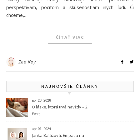
perspektívam, pocitom a skúsenostiam iných ľudí. Či
chceme,…
ČÍTAŤ VIAC
Zee Key
NAJNOVŠIE ČLÁNKY
apr 23, 2026
O láske, ktorá trvá navždy – 2.
časť
apr 01, 2024
Janka Balážová: Empatia na