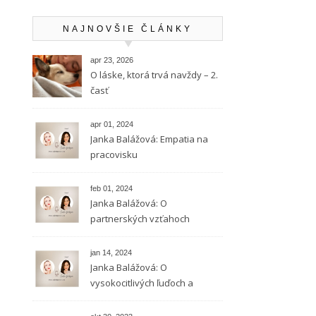
NAJNOVŠIE ČLÁNKY
apr 23, 2026
O láske, ktorá trvá navždy – 2.
časť
apr 01, 2024
Janka Balážová: Empatia na
pracovisku
feb 01, 2024
Janka Balážová: O
partnerských vzťahoch
vysokocitlivých ľudí
jan 14, 2024
Janka Balážová: O
vysokocitlivých ľuďoch a
empatii