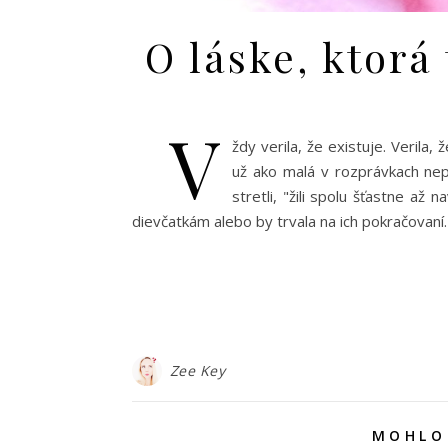
O láske, ktorá
V
ždy verila, že existuje. Verila, 
už ako malá v rozprávkach nep
stretli, "žili spolu šťastne a
dievčatkám alebo by trvala na ich pokračovaní
Zee Key
MOHLO 