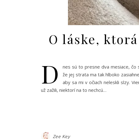
O láske, ktorá
D
nes sú to presne dva mesiace, čo s
že jej strata ma tak hlboko zasiahne
aby sa mi v očiach neleskli slzy. V
už zažili, niektorí na to nechcú…
Zee Key