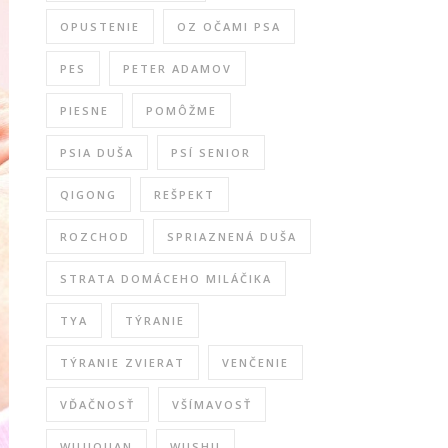
OPUSTENIE
OZ OČAMI PSA
PES
PETER ADAMOV
PIESNE
POMÔŽME
PSIA DUŠA
PSÍ SENIOR
QIGONG
REŠPEKT
ROZCHOD
SPRIAZNENÁ DUŠA
STRATA DOMÁCEHO MILÁČIKA
TYA
TÝRANIE
TÝRANIE ZVIERAT
VENČENIE
VĎAČNOSŤ
VŠÍMAVOSŤ
WUJIQUAN
WUSHU