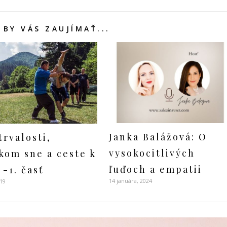
BY VÁS ZAUJÍMAŤ...
Janka Balážová: O
trvalosti,
vysokocitlivých
kom sne a ceste k
ľuďoch a empatii
 -1. časť
14 januára, 2024
019