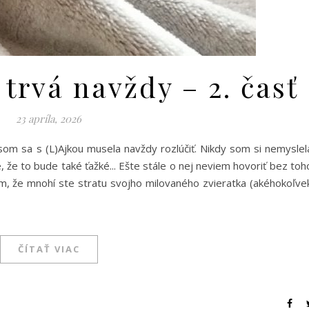
 trvá navždy – 2. časť
23 apríla, 2026
om sa s (L)Ajkou musela navždy rozlúčiť. Nikdy som si nemyslel
, že to bude také ťažké... Ešte stále o nej neviem hovoriť bez toh
iem, že mnohí ste stratu svojho milovaného zvieratka (akéhokoľve
ČÍTAŤ VIAC