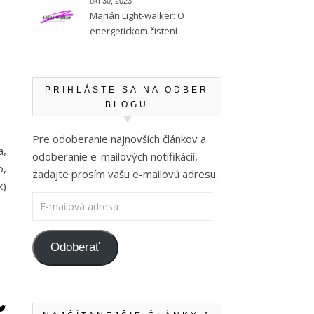
okt 30, 2023
Marián Light-walker: O
energetickom čistení
PRIHLÁSTE SA NA ODBER
BLOGU
Pre odoberanie najnovších článkov a
a,
odoberanie e-mailových notifikácií,
o,
zadajte prosím vašu e-mailovú adresu.
k)
E-mailová adresa
Odoberať