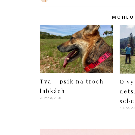
MOHLO 
Tya – psík na troch
O vy
labkách
dets
20 mája, 2020
sebe
3 júna, 2