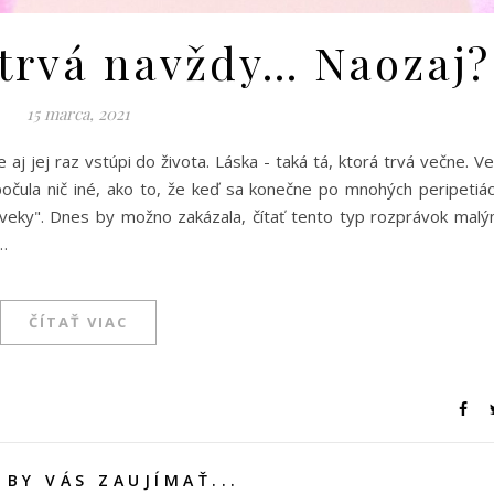
 trvá navždy… Naozaj?
15 marca, 2021
že aj jej raz vstúpi do života. Láska - taká tá, ktorá trvá večne. V
očula nič iné, ako to, že keď sa konečne po mnohých peripetiá
ž naveky". Dnes by možno zakázala, čítať tento typ rozprávok mal
…
ČÍTAŤ VIAC
BY VÁS ZAUJÍMAŤ...