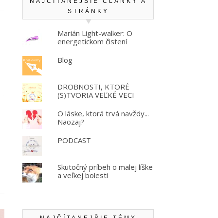
NAJČÍTANEJŠIE ČLÁNKY A
STRÁNKY
Marián Light-walker: O
energetickom čistení
Blog
DROBNOSTI, KTORÉ
(S)TVORIA VEĽKÉ VECI
O láske, ktorá trvá navždy...
Naozaj?
PODCAST
Skutočný príbeh o malej líške
a veľkej bolesti
NAJČÍTANEJŠIE TÉMY