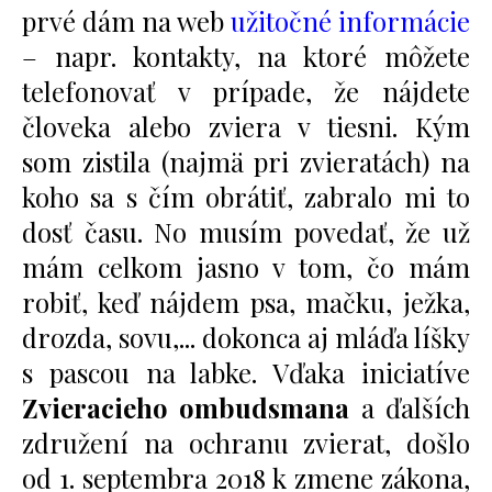
prvé dám na web
užitočné informácie
– napr. kontakty, na ktoré môžete
telefonovať v prípade, že nájdete
človeka alebo zviera v tiesni. Kým
som zistila (najmä pri zvieratách) na
koho sa s čím obrátiť, zabralo mi to
dosť času. No musím povedať, že už
mám celkom jasno v tom, čo mám
robiť, keď nájdem psa, mačku, ježka,
drozda, sovu,... dokonca aj mláďa líšky
s pascou na labke. Vďaka iniciatíve
Zvieracieho ombudsmana
a ďalších
združení na ochranu zvierat, došlo
od 1. septembra 2018 k zmene zákona,