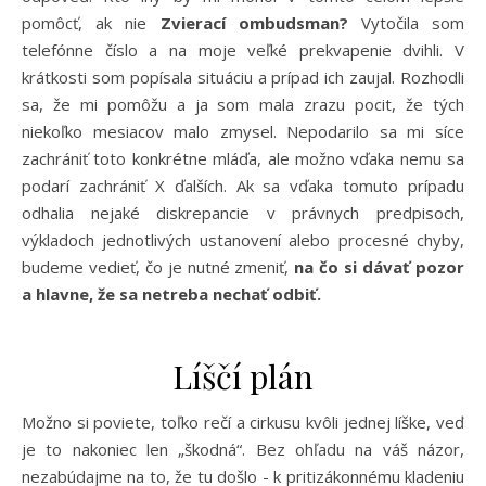
pomôcť, ak nie
Zvierací ombudsman?
Vytočila som
telefónne číslo a na moje veľké prekvapenie dvihli. V
krátkosti som popísala situáciu a prípad ich zaujal. Rozhodli
sa, že mi pomôžu a ja som mala zrazu pocit, že tých
niekoľko mesiacov malo zmysel. Nepodarilo sa mi síce
zachrániť toto konkrétne mláďa, ale možno vďaka nemu sa
podarí zachrániť X ďalších. Ak sa vďaka tomuto prípadu
odhalia nejaké diskrepancie v právnych predpisoch,
výkladoch jednotlivých ustanovení alebo procesné chyby,
budeme vedieť, čo je nutné zmeniť,
na čo si dávať pozor
a hlavne, že sa netreba nechať odbiť.
Líščí plán
Možno si poviete, toľko rečí a cirkusu kvôli jednej líške, veď
je to nakoniec len „škodná“. Bez ohľadu na váš názor,
nezabúdajme na to, že tu došlo - k pritizákonnému kladeniu