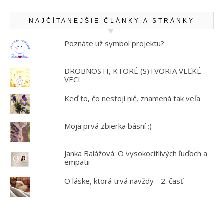
NAJČÍTANEJŠIE ČLÁNKY A STRÁNKY
Poznáte už symbol projektu?
DROBNOSTI, KTORÉ (S)TVORIA VEĽKÉ
VECI
Keď to, čo nestojí nič, znamená tak veľa
Moja prvá zbierka básní ;)
Janka Balážová: O vysokocitlivých ľuďoch a
empatii
O láske, ktorá trvá navždy - 2. časť