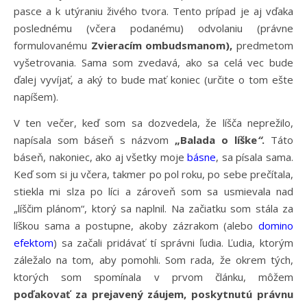
pasce a k utýraniu živého tvora. Tento prípad je aj vďaka
poslednému (včera podanému) odvolaniu (právne
formulovanému
Zvieracím ombudsmanom),
predmetom
vyšetrovania. Sama som zvedavá, ako sa celá vec bude
ďalej vyvíjať, a aký to bude mať koniec (určite o tom ešte
napíšem).
V ten večer, keď som sa dozvedela, že líšča neprežilo,
napísala som báseň s názvom
„Balada o líške
“
.
Táto
báseň, nakoniec, ako aj všetky moje
básne
, sa písala sama.
Keď som si ju včera, takmer po pol roku, po sebe prečítala,
stiekla mi slza po líci a zároveň som sa usmievala nad
„líščim plánom“, ktorý sa naplnil. Na začiatku som stála za
líškou sama a postupne, akoby zázrakom (alebo
domino
efektom
) sa začali pridávať tí správni ľudia. Ľudia, ktorým
záležalo na tom, aby pomohli. Som rada, že okrem tých,
ktorých som spomínala v prvom článku, môžem
poďakovať za prejavený záujem, poskytnutú právnu