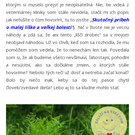
ktorým si muselo prejsť je neopísateľná. Nie, tie videá z
veterinárnej kliniky som stále nevidela, stačil mi ich popis
(ak netušíte o čom hovorím, tu to zistíte
„
Skutočný príbeh
o malej líške a veľkej bolesti
“
).
Nič v živote nie je vecou
náhody a zdá sa, že ani tento „líščí drobec“ sa v mojom
neobjavil náhodou. Už vo chvíli, keď som sa rozhodla, že mu
pomôžem som vedela, že to nenechám len tak. Povedala
som si, že ak budeme všetci nevšímaví, ľahostajní, pohodlní
a nesúcitní, ako sa dočkáme zmien, o ktorých stále
hovoríme? Nebolo tých rečí už dosť a netreba začať konať?
Bolo by niečo inak, keby sa do tej pasce chytil
človek/zvedavé dieťa? Lebo aj to sa kľudne mohlo stať.