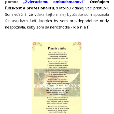
pomoc
„
Zvieraciemu ombudsmanovi
“
.
Oceňujem
ľudskosť a profesionalitu
, s ktorou k danej veci pristúpili.
Som vďačná, že v
ďaka tejto malej bytôstke som spoznala
fantastických ľudí,
ktorých by som pravdepodobne nikdy
nespoznala, keby som sa nerozhodla -
k o n a ť
.
Balada o líške 24.06.2019