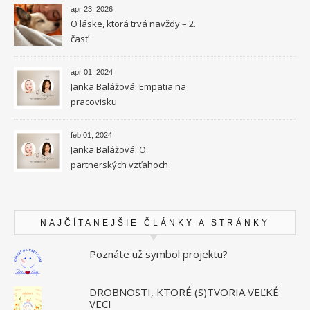
apr 23, 2026
O láske, ktorá trvá navždy – 2.
časť
apr 01, 2024
Janka Balážová: Empatia na
pracovisku
feb 01, 2024
Janka Balážová: O
partnerských vzťahoch
vysokocitlivých ľudí
NAJČÍTANEJŠIE ČLÁNKY A STRÁNKY
Poznáte už symbol projektu?
DROBNOSTI, KTORÉ (S)TVORIA VEĽKÉ
VECI