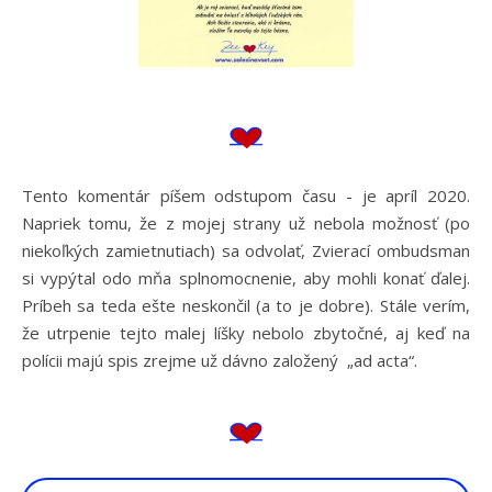
Tento komentár píšem odstupom času - je apríl 2020.
Napriek tomu, že z mojej strany už nebola možnosť (po
niekoľkých zamietnutiach) sa odvolať, Zvierací ombudsman
si vypýtal odo mňa splnomocnenie, aby mohli konať ďalej.
Príbeh sa teda ešte neskončil (a to je dobre). Stále verím,
že utrpenie tejto malej líšky nebolo zbytočné, aj keď na
polícii majú spis zrejme už dávno založený „ad acta“.