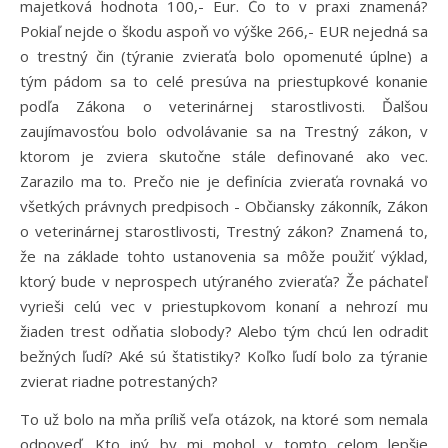
majetková hodnota 100,- Eur. Čo to v praxi znamená?
Pokiaľ nejde o škodu aspoň vo výške 266,- EUR nejedná sa
o trestný čin (týranie zvieraťa bolo opomenuté úplne) a
tým pádom sa to celé presúva na priestupkové konanie
podľa Zákona o veterinárnej starostlivosti. Ďalšou
zaujímavosťou bolo odvolávanie sa na Trestný zákon, v
ktorom je zviera skutočne stále definované ako vec.
Zarazilo ma to. Prečo nie je definícia zvieraťa rovnaká vo
všetkých právnych predpisoch - Občiansky zákonník, Zákon
o veterinárnej starostlivosti, Trestný zákon? Znamená to,
že na základe tohto ustanovenia sa môže použiť výklad,
ktorý bude v neprospech utýraného zvieraťa? Že páchateľ
vyrieši celú vec v priestupkovom konaní a nehrozí mu
žiaden trest odňatia slobody? Alebo tým chcú len odradiť
bežných ľudí? Aké sú štatistiky? Koľko ľudí bolo za týranie
zvierat riadne potrestaných?
To už bolo na mňa príliš veľa otázok, na ktoré som nemala
odpoveď. Kto iný by mi mohol v tomto celom lepšie