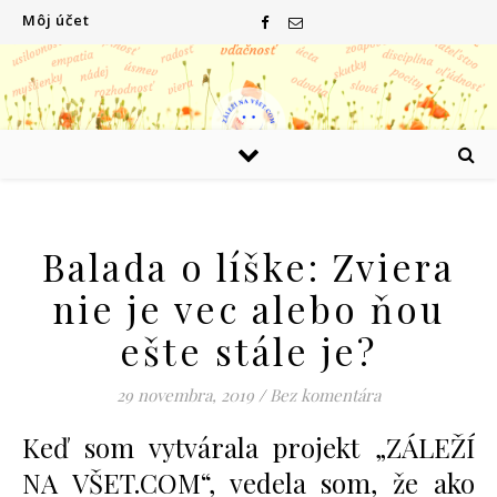
Môj účet
Balada o líške: Zviera
nie je vec alebo ňou
ešte stále je?
29 novembra, 2019
/
Bez komentára
Keď som vytvárala projekt „ZÁLEŽÍ
NA VŠET.COM“, vedela som, že ako