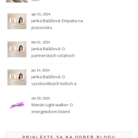
apr 01, 2024
Janka Balážová: Empatia na
pracovisku
feb 01, 2024
Janka Balážová: O
partnerských vzťahoch
vysokocitlivých ľudí
jan 14, 2024
Janka Balážová: O
vysokocitlivých ľuďoch a
empatii
okt 30, 2023
Marián Light-walker: O
energetickom čistení
PRIHLÁSTE SA NA ODBER BLOGU