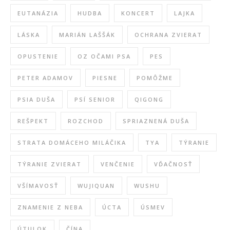
EUTANÁZIA
HUDBA
KONCERT
LAJKA
LÁSKA
MARIÁN LAŠŠÁK
OCHRANA ZVIERAT
OPUSTENIE
OZ OČAMI PSA
PES
PETER ADAMOV
PIESNE
POMÔŽME
PSIA DUŠA
PSÍ SENIOR
QIGONG
REŠPEKT
ROZCHOD
SPRIAZNENÁ DUŠA
STRATA DOMÁCEHO MILÁČIKA
TYA
TÝRANIE
TÝRANIE ZVIERAT
VENČENIE
VĎAČNOSŤ
VŠÍMAVOSŤ
WUJIQUAN
WUSHU
ZNAMENIE Z NEBA
ÚCTA
ÚSMEV
ÚTULOK
ČÍNA