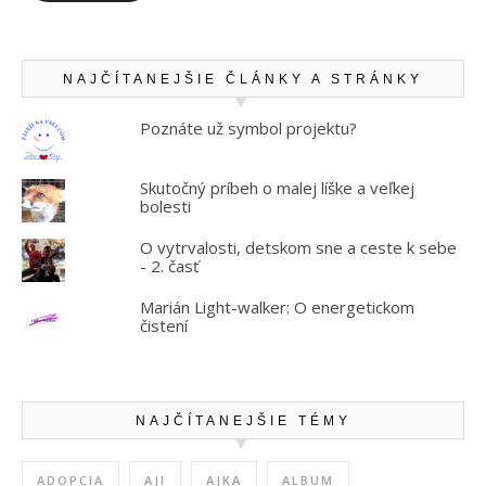
NAJČÍTANEJŠIE ČLÁNKY A STRÁNKY
Poznáte už symbol projektu?
Skutočný príbeh o malej líške a veľkej
bolesti
O vytrvalosti, detskom sne a ceste k sebe
- 2. časť
Marián Light-walker: O energetickom
čistení
NAJČÍTANEJŠIE TÉMY
ADOPCIA
AJI
AJKA
ALBUM