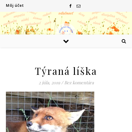
Môj účet
Týraná líška
2 júla, 2019
/
Bez komentára