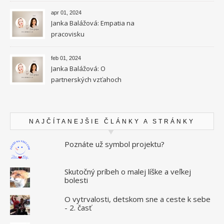
apr 01, 2024
Janka Balážová: Empatia na
pracovisku
feb 01, 2024
Janka Balážová: O
partnerských vzťahoch
vysokocitlivých ľudí
NAJČÍTANEJŠIE ČLÁNKY A STRÁNKY
Poznáte už symbol projektu?
Skutočný príbeh o malej líške a veľkej
bolesti
O vytrvalosti, detskom sne a ceste k sebe
- 2. časť