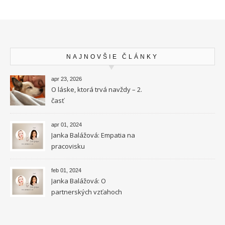
NAJNOVŠIE ČLÁNKY
apr 23, 2026
O láske, ktorá trvá navždy – 2.
časť
apr 01, 2024
Janka Balážová: Empatia na
pracovisku
feb 01, 2024
Janka Balážová: O
partnerských vzťahoch
vysokocitlivých ľudí