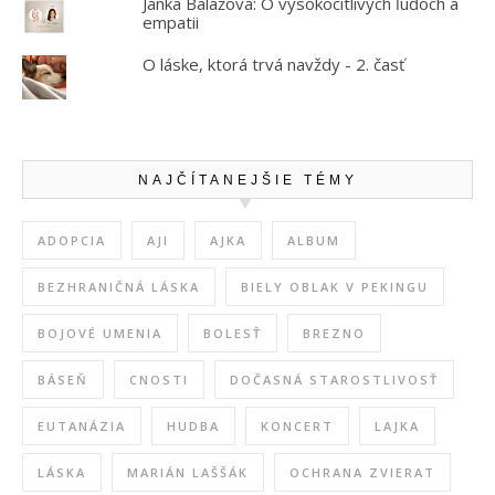
Janka Balážová: O vysokocitlivých ľuďoch a
empatii
O láske, ktorá trvá navždy - 2. časť
NAJČÍTANEJŠIE TÉMY
ADOPCIA
AJI
AJKA
ALBUM
BEZHRANIČNÁ LÁSKA
BIELY OBLAK V PEKINGU
BOJOVÉ UMENIA
BOLESŤ
BREZNO
BÁSEŇ
CNOSTI
DOČASNÁ STAROSTLIVOSŤ
EUTANÁZIA
HUDBA
KONCERT
LAJKA
LÁSKA
MARIÁN LAŠŠÁK
OCHRANA ZVIERAT