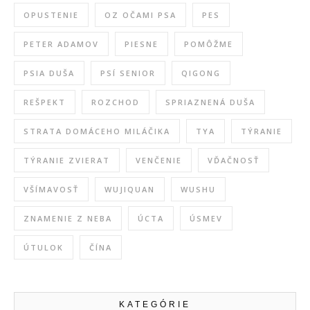
OPUSTENIE
OZ OČAMI PSA
PES
PETER ADAMOV
PIESNE
POMÔŽME
PSIA DUŠA
PSÍ SENIOR
QIGONG
REŠPEKT
ROZCHOD
SPRIAZNENÁ DUŠA
STRATA DOMÁCEHO MILÁČIKA
TYA
TÝRANIE
TÝRANIE ZVIERAT
VENČENIE
VĎAČNOSŤ
VŠÍMAVOSŤ
WUJIQUAN
WUSHU
ZNAMENIE Z NEBA
ÚCTA
ÚSMEV
ÚTULOK
ČÍNA
KATEGÓRIE