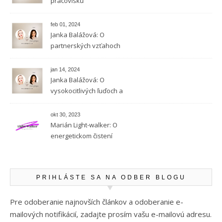
pracovisku
feb 01, 2024
Janka Balážová: O
partnerských vzťahoch
vysokocitlivých ľudí
jan 14, 2024
Janka Balážová: O
vysokocitlivých ľuďoch a
empatii
okt 30, 2023
Marián Light-walker: O
energetickom čistení
PRIHLÁSTE SA NA ODBER BLOGU
Pre odoberanie najnovších článkov a odoberanie e-
mailových notifikácií, zadajte prosím vašu e-mailovú adresu.