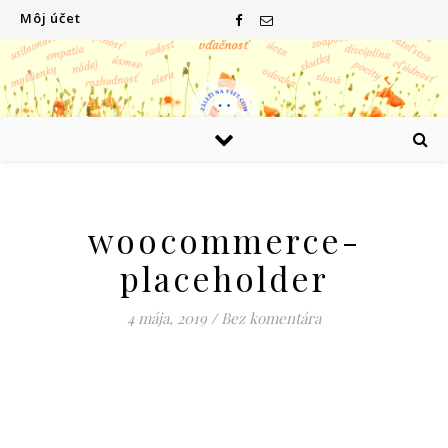
Môj účet
woocommerce-
placeholder
4 mája, 2019
/
Bez komentára